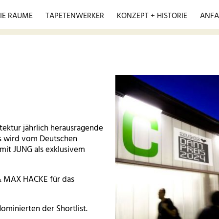
IE RÄUME
TAPETENWERKER
KONZEPT + HISTORIE
ANFA
ektur jährlich herausragende
is wird vom Deutschen
it JUNG als exklusivem
& MAX HACKE für das
ominierten der Shortlist.